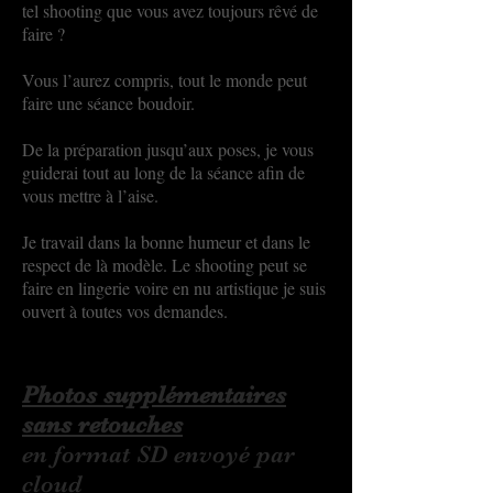
tel shooting que vous avez toujours rêvé de
faire ?
Vous l’aurez compris, tout le monde peut
faire une séance boudoir.
De la préparation jusqu’aux poses, je vous
guiderai tout au long de la séance afin de
vous mettre à l’aise.
Je travail dans la bonne humeur et dans le
respect de là modèle. Le shooting peut se
faire en lingerie voire en nu artistique je suis
ouvert à toutes vos demandes.
Photos supplémentaires
sans retouches
en format SD envoyé par
cloud