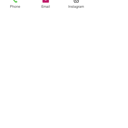
Phone
Email
Instagram
Partager cet événement
© Lelonggaetan