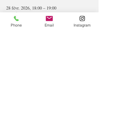
28 févr. 2026, 18:00 – 19:00
Live facebook
Phone
Email
Instagram
À propos de l'événement
A gagner un shooting d'une valeur de 350 euros
Partager cet événement
© Lelonggaetan