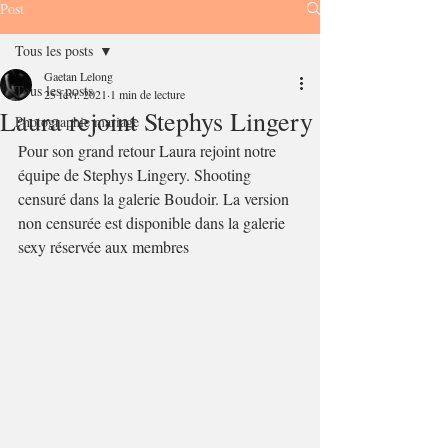
Post
Tous les posts
Gaetan Lelong
Tous les posts
25 févr. 2021
1 min de lecture
Laura rejoint Stephys Lingery
Photographie mariage
Pour son grand retour Laura rejoint notre 
équipe de Stephys Lingery. Shooting 
censuré dans la galerie Boudoir. La version 
non censurée est disponible dans la galerie 
sexy réservée aux membres