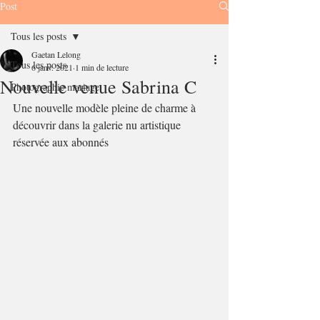
Post
Tous les posts
Gaetan Lelong
Tous les posts
6 janv. 2021
1 min de lecture
Nouvelle venue Sabrina C
Photographie mariage
Une nouvelle modèle pleine de charme à 
découvrir dans la galerie nu artistique 
réservée aux abonnés 