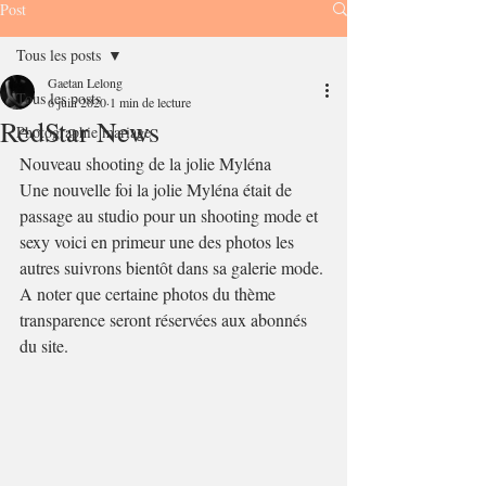
Post
Tous les posts
Gaetan Lelong
Tous les posts
6 juin 2020
1 min de lecture
RedStar News
Photographie mariage
Nouveau shooting de la jolie Myléna
Une nouvelle foi la jolie Myléna était de 
passage au studio pour un shooting mode et 
sexy voici en primeur une des photos les 
autres suivrons bientôt dans sa galerie mode. 
A noter que certaine photos du thème 
transparence seront réservées aux abonnés 
du site. 