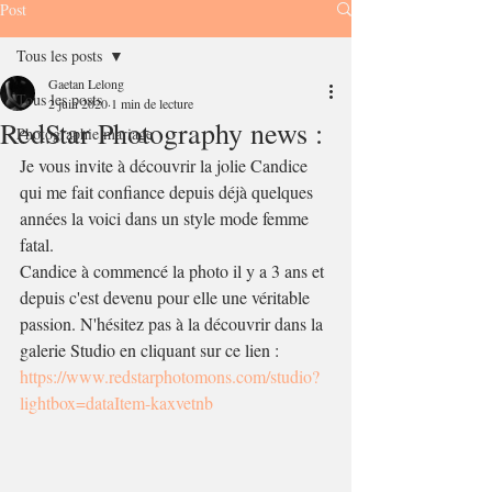
Post
Tous les posts
Gaetan Lelong
Tous les posts
2 juin 2020
1 min de lecture
RedStar Photography news :
Photographie mariage
Je vous invite à découvrir la jolie Candice 
qui me fait confiance depuis déjà quelques 
années la voici dans un style mode femme 
fatal.
Candice à commencé la photo il y a 3 ans et 
depuis c'est devenu pour elle une véritable 
passion. N'hésitez pas à la découvrir dans la 
galerie Studio en cliquant sur ce lien : 
https://www.redstarphotomons.com/studio?
lightbox=dataItem-kaxvetnb