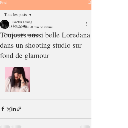
Post
Tous les posts
Gaetan Lelong
Tous les posts
31 août 2020
0 min de lecture
Toujours aussi belle Loredana
Photographie mariage
dans un shooting studio sur
fond de glamour